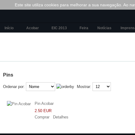
Este site utiliza cookies para melhorar a sua navegação. Ao nav
Início
Acobar
EIC 2013
Feira
Notícias
Imprens
Pins
Ordenar por:
Mostrar:
Pin Acobar
2.50 EUR
Comprar
Detalhes